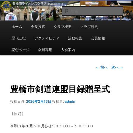
メ
地域奉仕ボランティア
イ
検
ン
索
コ
豊橋南ライオンズクラブ
メ
ホーム
会長挨拶
クラブ概要
クラブ歴史
ン
イ
テ
ン
歴代三役
アクティビティ
活動報告
会員情報
ン
メ
ツ
ニ
記念ページ
会員専用
入会案内
へ
ュ
移
ー
動
投
←
前へ
次へ
→
稿
ナ
ビ
豊橋市剣道連盟目録贈呈式
ゲ
ー
投稿日時:
2026年2月13日
投稿者:
admin
シ
ョ
【日時】
ン
令和８年１月２０月(火)１０：００～１０：３０