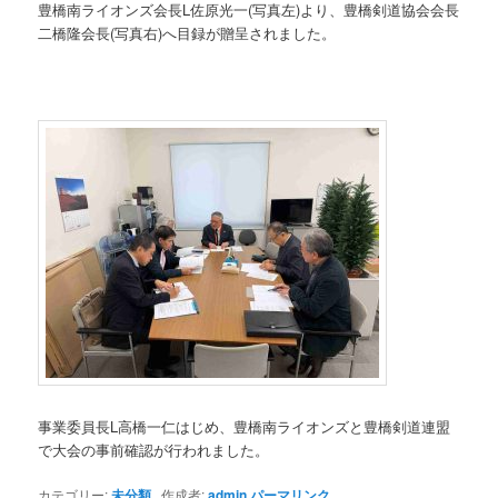
豊橋南ライオンズ会長L佐原光一(写真左)より、豊橋剣道協会会長
二橋隆会長(写真右)へ目録が贈呈されました。
事業委員長L高橋一仁はじめ、豊橋南ライオンズと豊橋剣道連盟
で大会の事前確認が行われました。
カテゴリー:
未分類
作成者:
admin
パーマリンク