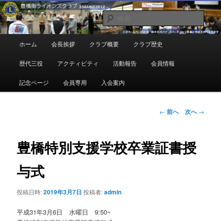
メ
地域奉仕ボランティア
イ
検
ン
索
コ
豊橋南ライオンズクラブ
メ
ホーム
会長挨拶
クラブ概要
クラブ歴史
ン
イ
テ
ン
歴代三役
アクティビティ
活動報告
会員情報
ン
メ
ツ
ニ
記念ページ
会員専用
入会案内
へ
ュ
移
ー
動
投
←
前へ
次へ
→
稿
ナ
ビ
豊橋特別支援学校卒業証書授
ゲ
ー
与式
シ
ョ
投稿日時:
2019年3月7日
投稿者:
admin
ン
平成31年3月6日 水曜日 9:50~