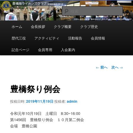
メ
地域奉仕ボランティア
イ
検
ン
索
コ
豊橋南ライオンズクラブ
メ
ホーム
会長挨拶
クラブ概要
クラブ歴史
ン
イ
テ
ン
歴代三役
アクティビティ
活動報告
会員情報
ン
メ
ツ
ニ
記念ページ
会員専用
入会案内
へ
ュ
移
ー
動
投
←
前へ
次へ
→
稿
ナ
ビ
豊橋祭り例会
ゲ
ー
投稿日時:
2019年11月19日
投稿者:
admin
シ
ョ
令和元年10月19日 土曜日 8:30~16:00
ン
第1456回 豊橋祭り例会 １０月第二例会
会場 豊橋公園