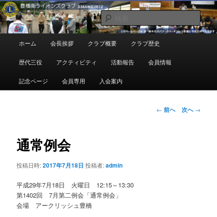
メ
地域奉仕ボランティア
イ
検
ン
索
コ
豊橋南ライオンズクラブ
メ
ホーム
会長挨拶
クラブ概要
クラブ歴史
ン
イ
テ
ン
歴代三役
アクティビティ
活動報告
会員情報
ン
メ
ツ
ニ
記念ページ
会員専用
入会案内
へ
ュ
移
ー
動
投
←
前へ
次へ
→
稿
ナ
ビ
通常例会
ゲ
ー
投稿日時:
2017年7月18日
投稿者:
admin
シ
ョ
平成29年7月18日 火曜日 12:15～13:30
ン
第1402回 7月第二例会「通常例会」
会場 アークリッシュ豊橋