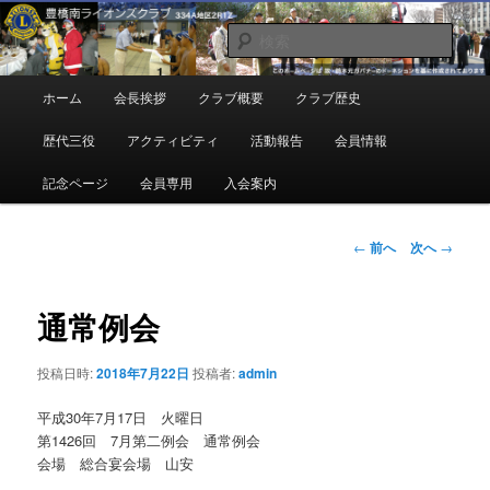
メ
地域奉仕ボランティア
イ
検
ン
索
コ
豊橋南ライオンズクラブ
メ
ホーム
会長挨拶
クラブ概要
クラブ歴史
ン
イ
テ
ン
歴代三役
アクティビティ
活動報告
会員情報
ン
メ
ツ
ニ
記念ページ
会員専用
入会案内
へ
ュ
移
ー
動
投
←
前へ
次へ
→
稿
ナ
ビ
通常例会
ゲ
ー
投稿日時:
2018年7月22日
投稿者:
admin
シ
ョ
平成30年7月17日 火曜日
ン
第1426回 7月第二例会 通常例会
会場 総合宴会場 山安