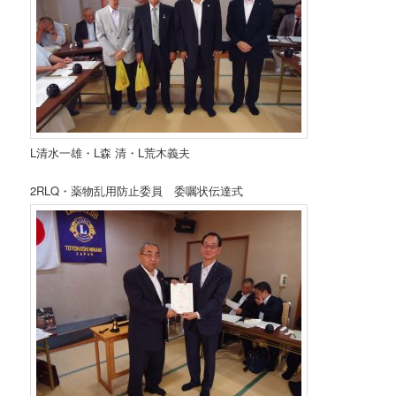
L清水一雄・L森 清・L荒木義夫
2RLQ・薬物乱用防止委員 委嘱状伝達式