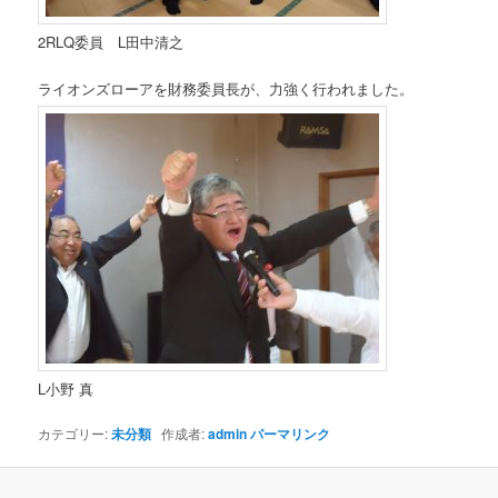
2RLQ委員 L田中清之
ライオンズローアを財務委員長が、力強く行われました。
L小野 真
カテゴリー:
未分類
作成者:
admin
パーマリンク