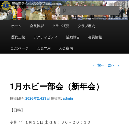
メ
地域奉仕ボランティア
イ
検
ン
索
コ
豊橋南ライオンズクラブ
メ
ホーム
会長挨拶
クラブ概要
クラブ歴史
ン
イ
テ
ン
歴代三役
アクティビティ
活動報告
会員情報
ン
メ
ツ
ニ
記念ページ
会員専用
入会案内
へ
ュ
移
ー
動
投
←
前へ
次へ
→
稿
ナ
ビ
1月ホビー部会（新年会）
ゲ
ー
投稿日時:
2026年2月23日
投稿者:
admin
シ
ョ
【日時】
ン
令和７年１月３１日(土)１８：３０～２０：３０