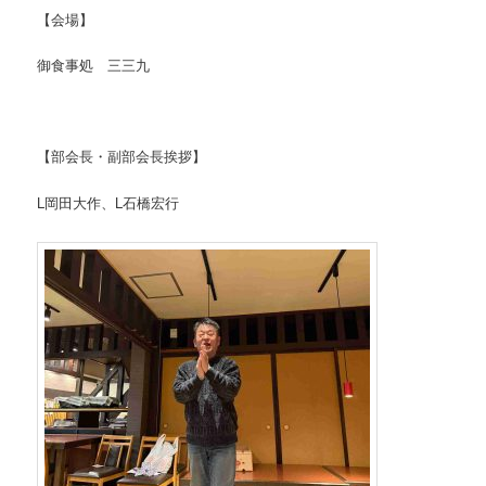
【会場】
御食事処 三三九
【部会長・副部会長挨拶】
L岡田大作、L石橋宏行