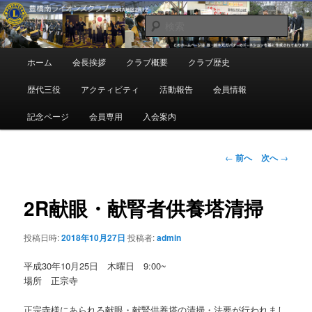
メ
地域奉仕ボランティア
イ
検
ン
索
コ
豊橋南ライオンズクラブ
メ
ホーム
会長挨拶
クラブ概要
クラブ歴史
ン
イ
テ
ン
歴代三役
アクティビティ
活動報告
会員情報
ン
メ
ツ
ニ
記念ページ
会員専用
入会案内
へ
ュ
移
ー
動
投
←
前へ
次へ
→
稿
ナ
ビ
2R献眼・献腎者供養塔清掃
ゲ
ー
投稿日時:
2018年10月27日
投稿者:
admin
シ
ョ
平成30年10月25日 木曜日 9:00~
ン
場所 正宗寺
正宗寺様にあられる献眼・献腎供養塔の清掃・法要が行われまし