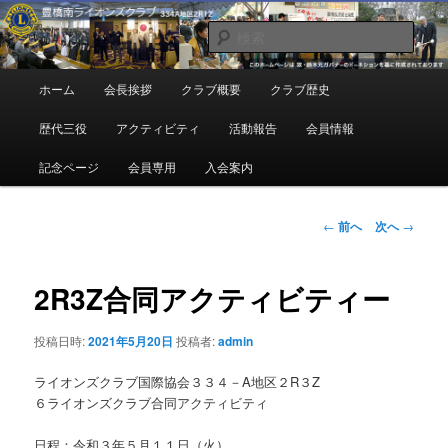
メ
地域奉仕ボランティア
イ
検
ン
索
コ
豊橋南ライオンズクラブ
メ
ホーム
会長挨拶
クラブ概要
クラブ歴史
ン
イ
テ
ン
歴代三役
アクティビティ
活動報告
会員情報
ン
メ
ツ
ニ
記念ページ
会員専用
入会案内
へ
ュ
移
ー
動
投
←
前へ
次へ
→
稿
ナ
ビ
2R3Z合同アクティビティー
ゲ
ー
投稿日時:
2021年5月20日
投稿者:
admin
シ
ョ
ライオンズクラブ国際協会３３４－A地区２R３Z
ン
６ライオンズクラブ合同アクティビティ
日程：令和３年５月１１日（火）