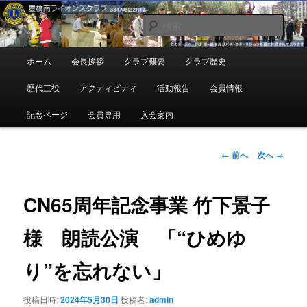
メ
地域奉仕ボランティア
イ
検
ン
索
コ
豊橋南ライオンズクラブ
メ
ホーム
会長挨拶
クラブ概要
クラブ歴史
ン
イ
テ
ン
歴代三役
アクティビティ
活動報告
会員情報
ン
メ
ツ
ニ
記念ページ
会員専用
入会案内
へ
ュ
移
ー
動
投
←
前へ
次へ
→
稿
ナ
ビ
CN65周年記念事業 竹下景子
ゲ
ー
様 朗読公演 「“ひめゆ
シ
ョ
り”を忘れない」
ン
投稿日時:
2024年5月30日
投稿者:
admin