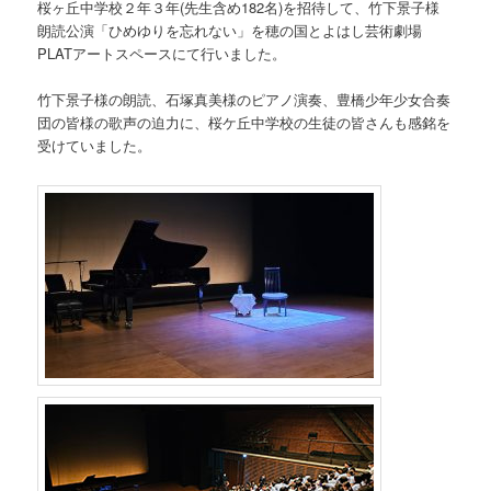
桜ヶ丘中学校２年３年(先生含め182名)を招待して、竹下景子様
朗読公演「ひめゆりを忘れない」を穂の国とよはし芸術劇場
PLATアートスペースにて行いました。
竹下景子様の朗読、石塚真美様のピアノ演奏、豊橋少年少女合奏
団の皆様の歌声の迫力に、桜ケ丘中学校の生徒の皆さんも感銘を
受けていました。