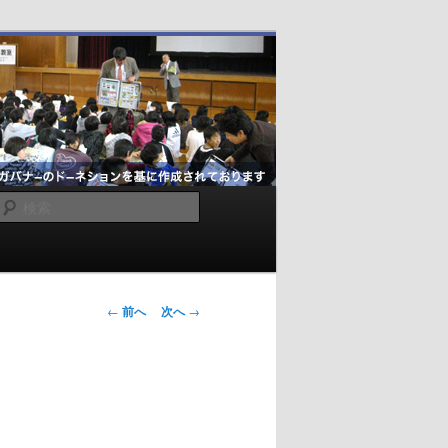
検
索
投
←
前へ
次へ
→
稿
ナ
ビ
ゲ
ー