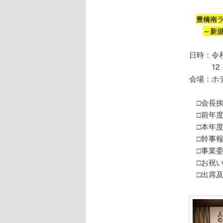
豊橋南
～新
日時：令和
12：1
会場：ホ
□会長挨
□前年度
□本年度
□幹事報
□事業委
□お祝い
□出席及