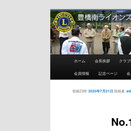
メ
地域奉仕ボランティア
イ
ン
豊橋南ライオ
コ
ン
テ
ン
メ
ホーム
会長挨拶
クラブ
ツ
イ
へ
ン
会員情報
記念ページ
会
移
メ
動
ニ
投稿日時:
2020年7月21日
投稿者:
ad
ュ
ー
No