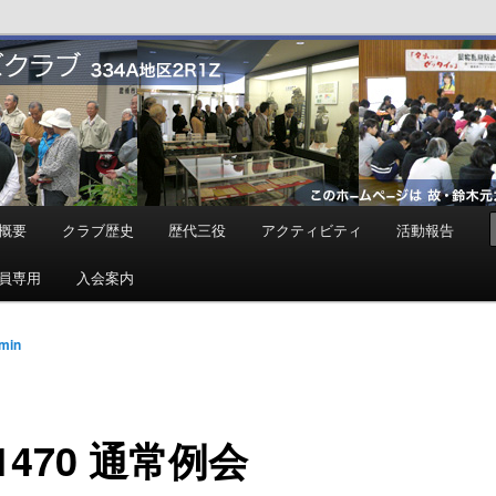
ンズクラブ
概要
クラブ歴史
歴代三役
アクティビティ
活動報告
員専用
入会案内
min
.1470 通常例会