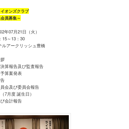
ライオンズクラブ
規会員募集～
2年07月21日（火）
5～13：30
テルアークリッシュ豊橋
拶
決算報告及び監査報告
予算案発表
告
員会及び委員会報告
（7月度 誕生日）
び会計報告