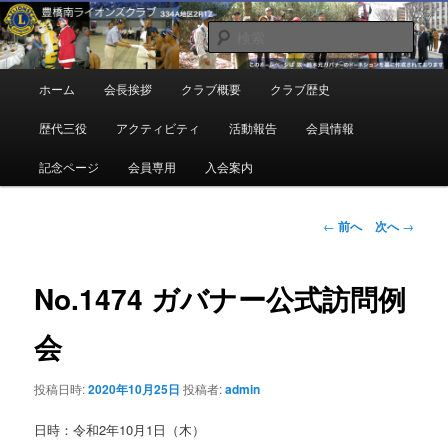
メ
地域奉仕ボランティア
イ
検
ン
索
コ
豊橋南ライオンズクラブ
メ
ホーム
会長挨拶
クラブ概要
クラブ歴史
ン
イ
テ
ン
歴代三役
アクティビティ
活動報告
会員情報
ン
メ
ツ
ニ
記念ページ
会員専用
入会案内
へ
ュ
移
ー
動
投
←
前へ
次へ
→
稿
ナ
ビ
No.1474 ガバナー公式訪問例
ゲ
ー
会
シ
ョ
投稿日時:
2020年10月25日
投稿者:
admin
ン
日時：令和2年10月1日（木）