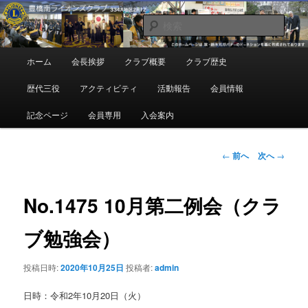
メ
地域奉仕ボランティア
イ
検
ン
索
コ
豊橋南ライオンズクラブ
メ
ホーム
会長挨拶
クラブ概要
クラブ歴史
ン
イ
テ
ン
歴代三役
アクティビティ
活動報告
会員情報
ン
メ
ツ
ニ
記念ページ
会員専用
入会案内
へ
ュ
移
ー
動
投
←
前へ
次へ
→
稿
ナ
ビ
No.1475 10月第二例会（クラ
ゲ
ー
ブ勉強会）
シ
ョ
投稿日時:
2020年10月25日
投稿者:
admin
ン
日時：令和2年10月20日（火）