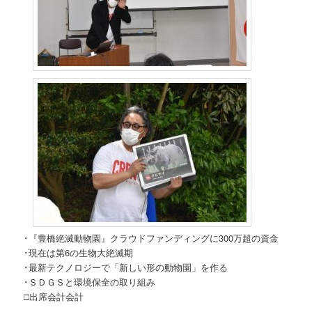
･『豊橋絶滅動物園』クラウドファンディングに300万超の資金
･現在は第6の生物大絶滅期
･最新テクノロジーで「新しい形の動物園」を作る
･ＳＤＧＳと環境保全の取り組み
□出席会計会計