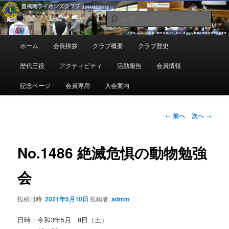
メ
地域奉仕ボランティア
イ
検
ン
索
コ
豊橋南ライオンズクラブ
メ
ホーム
会長挨拶
クラブ概要
クラブ歴史
ン
イ
テ
ン
歴代三役
アクティビティ
活動報告
会員情報
ン
メ
ツ
ニ
記念ページ
会員専用
入会案内
へ
ュ
移
ー
動
投
←
前へ
次へ
→
稿
ナ
ビ
No.1486 絶滅危惧の動物勉強
ゲ
ー
会
シ
ョ
投稿日時:
2021年5月10日
投稿者:
admin
ン
日時：令和3年5月 8日（土）