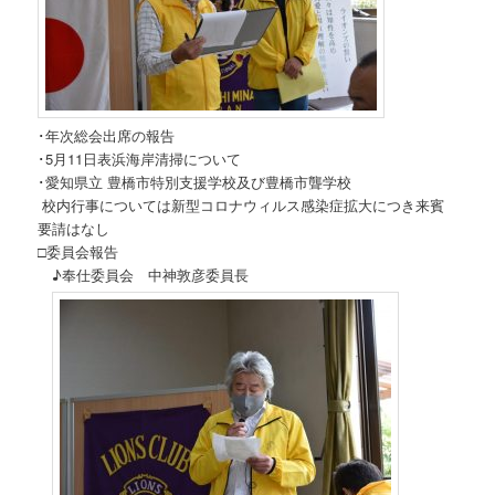
･年次総会出席の報告
･5月11日表浜海岸清掃について
･愛知県立 豊橋市特別支援学校及び豊橋市聾学校
校内行事については新型コロナウィルス感染症拡大につき来賓
要請はなし
□委員会報告
♪奉仕委員会 中神敦彦委員長