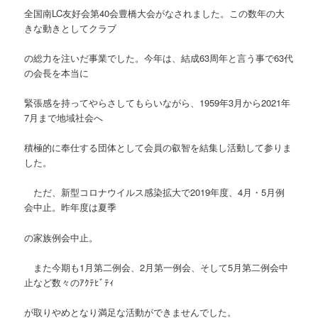
全国南LC友好会第40会豊橋大会がなされました。この数年の大
きな動きとしてクラブ
の総力を注いだ事業でした。今年は、結成63周年と言う事で63代
の会長を本当に
緊張感を持ってやらさしてもらいながら、1959年3月から2021年
7月まで地域社会へ
積極的に奉仕する団体として会員の叡智を結集し活動して参りま
した。
ただ、新型コロナウイルス感染拡大で2019年度、4月・5月例
会中止。昨年度は夏季
の家族例会中止。
また今期も1月第二例会、2月第一例会、そして5月第二例会中
止など数々のｱｸﾃﾋﾞﾃｨ
が取りやめとなり満足な活動ができませんでした。