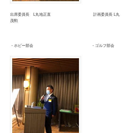
出席委員長 L丸地正直 計画委員長 L丸
茂勲
・ホビー部会 ・ゴルフ部会