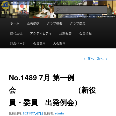
メ
地域奉仕ボランティア
イ
検
ン
索
コ
豊橋南ライオンズクラブ
メ
ホーム
会長挨拶
クラブ概要
クラブ歴史
ン
イ
テ
ン
歴代三役
アクティビティ
活動報告
会員情報
ン
メ
ツ
ニ
記念ページ
会員専用
入会案内
へ
ュ
移
ー
動
投
←
前へ
次へ
→
稿
ナ
ビ
No.1489 7月 第一例
ゲ
ー
会 （新役
シ
ョ
員・委員 出発例会）
ン
投稿日時:
2021年7月7日
投稿者:
admin