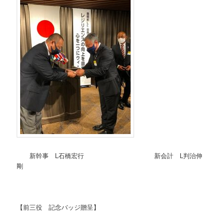
新幹事 L石橋宏行 新会計 L判治伸
剛
【前三役 記念バッジ贈呈】