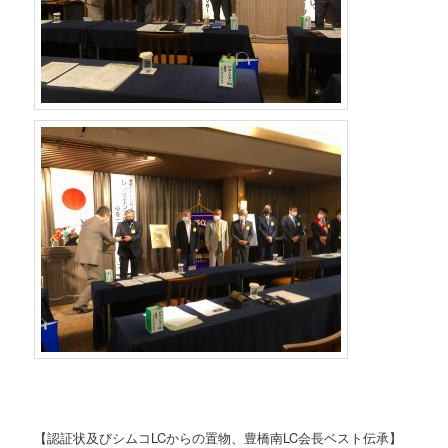
【認証状及びシムコLCからの置物、豊橋南LC会長ベスト伝承】