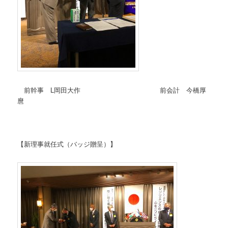
前幹事 L岡田大作 前会計 今橋厚
麿
【新理事就任式（バッジ贈呈）】