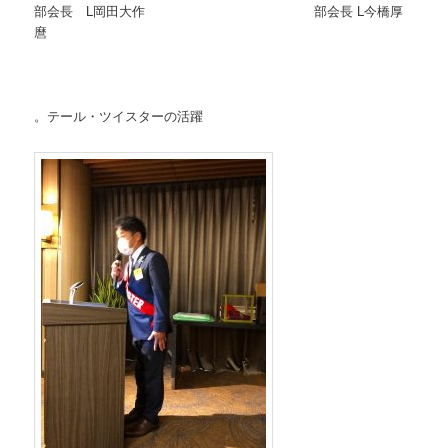
部会長 L岡田大作 部会長 L今橋厚
麿
。テール・ツイスターの活躍