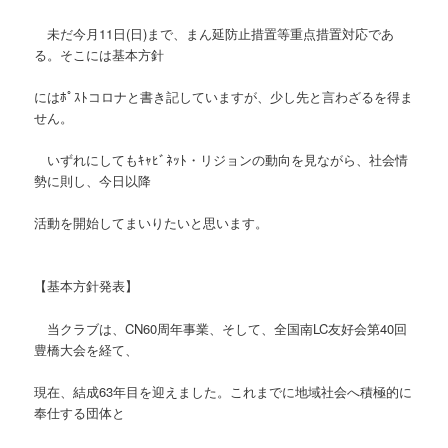
未だ今月11日(日)まで、まん延防止措置等重点措置対応であ
る。そこには基本方針
にはﾎﾟｽﾄコロナと書き記していますが、少し先と言わざるを得ま
せん。
いずれにしてもｷｬﾋﾞﾈｯﾄ・リジョンの動向を見ながら、社会情
勢に則し、今日以降
活動を開始してまいりたいと思います。
【基本方針発表】
当クラブは、CN60周年事業、そして、全国南LC友好会第40回
豊橋大会を経て、
現在、結成63年目を迎えました。これまでに地域社会へ積極的に
奉仕する団体と