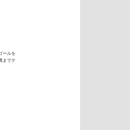
シ
ョ
ン
ゴールを
縄までテ