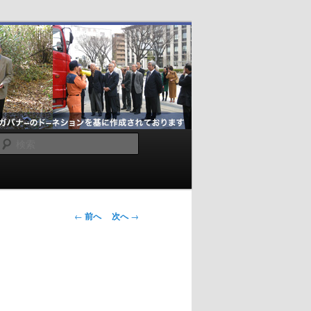
検
索
投
←
前へ
次へ
→
稿
ナ
ビ
ゲ
ー