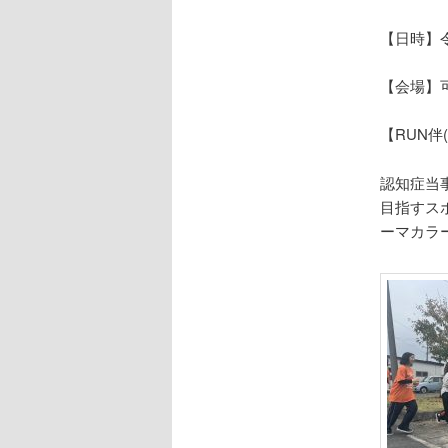
【日時】令和
【会場】可
【RUN伴
認知症当
目指すス
ーマカラ