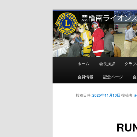
メ
地域奉仕ボランティア
イ
ン
豊橋南ライオ
コ
ン
テ
ン
メ
ホーム
会長挨拶
クラブ
ツ
イ
へ
ン
会員情報
記念ページ
会
移
メ
動
ニ
投稿日時:
2025年11月10日
投稿者:
a
ュ
ー
RU