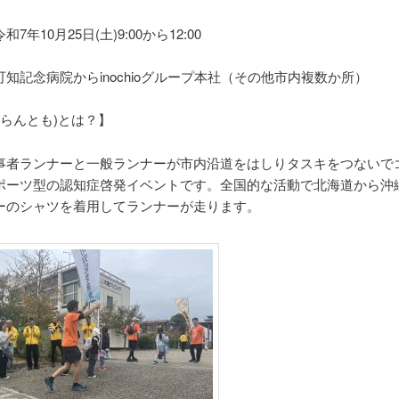
7年10月25日(土)9:00から12:00
知記念病院からinochioグループ本社（その他市内複数か所）
(らんとも)とは？】
事者ランナーと一般ランナーが市内沿道をはしりタスキをつないで
ポーツ型の認知症啓発イベントです。全国的な活動で北海道から沖
ーのシャツを着用してランナーが走ります。