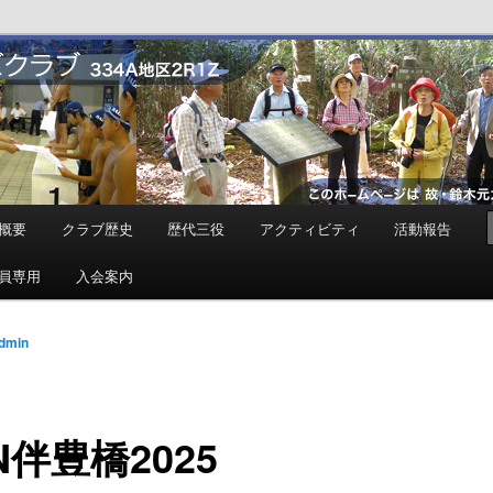
ンズクラブ
概要
クラブ歴史
歴代三役
アクティビティ
活動報告
員専用
入会案内
dmin
N伴豊橋2025