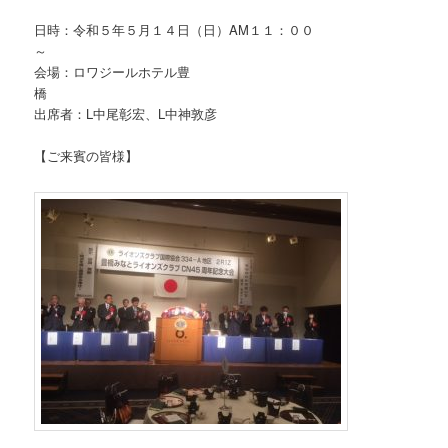
日時：令和５年５月１４日（日）AM１１：００
会場：ロワジールホテル豊
出席者：L中尾彰宏、L中神敦彦
【ご来賓の皆様】