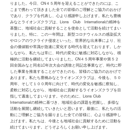
りました。今日、CN４５周年を迎えることができたのには、こ
こまで携わって頂きました全ての皆様のご理解とご協力のおかげ
であり、クラブを代表し、心より感謝申し上げます。私たち豊橋
みなとライオンズクラブは、Lions Club Internationalの精神を
基盤に、地域社会に貢献することを使命として活動を続けてまい
りました。特に、この一年間は、新型コロナウィルスの感染拡大
やロシアのウクライナ侵攻といった、世界的な出来事により、社
会の価値観や常識が急速に変化する時代を迎えております。しか
しながら、私たちは常に、時代の変化に敏感に対応しながら、積
極的に活動を継続してまいりました。CN４５周年事業や第５２
回全国みなと同名LC年次大会の誘致と同記念事業など、時代に即
した事業を推進することができたのも、皆様のご協力のおかげで
あります。私たち豊橋みなとライオンズクラブは、今後も、５０
周年、そして１００周年に向けて、時代の変化を敏感に察知し、
柔軟に対応しながら、地域社会に貢献するライオンズクラブを目
指して邁進してまいります。そのために、Lions Club
Internationalの精神に基づき、地域社会の課題を把握し、多様な
活動を展開し継続していきたいと思います。最後に、私たちの活
動にご理解とご協力を賜りました全ての皆様に、心より感謝申し
上げます。私たちは、今後とも地域社会に貢献するために活動を
続けてまいります。どうぞよろしくお願い申し上げます。