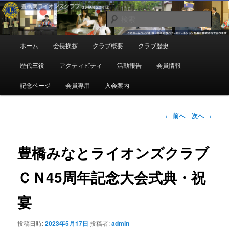
メ
地域奉仕ボランティア
イ
検
ン
索
コ
豊橋南ライオンズクラブ
メ
ホーム
会長挨拶
クラブ概要
クラブ歴史
ン
イ
テ
ン
歴代三役
アクティビティ
活動報告
会員情報
ン
メ
ツ
ニ
記念ページ
会員専用
入会案内
へ
ュ
移
ー
動
投
←
前へ
次へ
→
稿
ナ
ビ
豊橋みなとライオンズクラブ
ゲ
ー
ＣＮ45周年記念大会式典・祝
シ
ョ
宴
ン
投稿日時:
2023年5月17日
投稿者:
admin