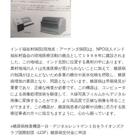
インド福祉村病院(現地名：アーナンダ病院)は、NPO法人インド
福祉村協会の現地医療活動の拠点として１９９８年に建設されま
した。この地域は、インド北部に位置する農村の中にあります。
農村地域の人々は先進医療が受けられないことに加えて、糖尿病
の知識がほとんどないため多量の糖分や炭水化物を摂取し、糖尿
病増加の要因となり、問題となっています。糖尿病は早期発見が
重要であり、正確な検査が必要です。この機器は、コンピュータ
による画像処理技術を駆使して、Ⅹ線写真フィルムからデジタル
画像に変換することができ、より高品質で正確な画像を得ること
ができます。この機器が、糖尿病患者の診断や治療に尽力する医
療従事者の方々に役立ちますように、心から願っています。
※糖尿病検査機器一台・デジタルレントゲン１台をライオンズク
ラブ国際財団（LCIF）糖尿病交付金に申請