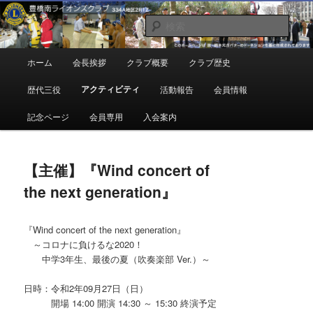
メ
地域奉仕ボランティア
イ
検
ン
索
コ
豊橋南ライオンズクラブ
メ
ホーム
会長挨拶
クラブ概要
クラブ歴史
ン
イ
テ
ン
アクティビティ
歴代三役
活動報告
会員情報
ン
メ
ツ
ニ
記念ページ
会員専用
入会案内
へ
ュ
移
ー
動
【主催】『Wind concert of
the next generation』
『Wind concert of the next generation』
～コロナに負けるな2020！
中学3年生、最後の夏（吹奏楽部 Ver.）～
日時：令和2年09月27日（日）
開場 14:00 開演 14:30 ～ 15:30 終演予定