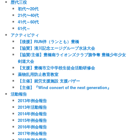
歴代三役
初代〜20代
21代〜40代
41代～60代
61代～
アクティビティ
【後援】RUN伴（ランとも）豊橋
【協賛】清川記念エージグループ水泳大会
【協賛/主催】豊橋南ライオンズクラブ旗争奪 豊橋少年少女
剣道大会
【支援】豊橋市立中学校生徒会活動研修会
薬物乱用防止教育教室
【主催】就労支援施設 支援バザー
【主催】『Wind concert of the next generation』
活動報告
2013年例会報告
2013年活動報告
2014年例会報告
2015年例会報告
2016年例会報告
2017年例会報告
2018年例会報告