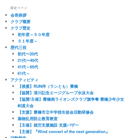
固定ページ
会長挨拶
クラブ概要
クラブ歴史
初年度～５０年度
５１年度～
歴代三役
初代〜20代
21代〜40代
41代～60代
61代～
アクティビティ
【後援】RUN伴（ランとも）豊橋
【協賛】清川記念エージグループ水泳大会
【協賛/主催】豊橋南ライオンズクラブ旗争奪 豊橋少年少女
剣道大会
【支援】豊橋市立中学校生徒会活動研修会
薬物乱用防止教育教室
【主催】就労支援施設 支援バザー
【主催】『Wind concert of the next generation』
活動報告