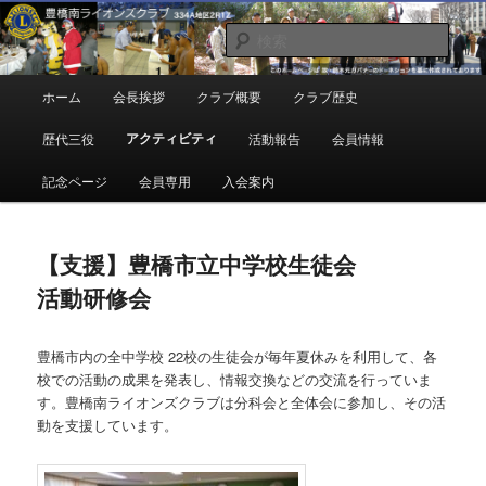
メ
地域奉仕ボランティア
イ
検
ン
索
コ
豊橋南ライオンズクラブ
メ
ホーム
会長挨拶
クラブ概要
クラブ歴史
ン
イ
テ
ン
アクティビティ
歴代三役
活動報告
会員情報
ン
メ
ツ
ニ
記念ページ
会員専用
入会案内
へ
ュ
移
ー
動
【支援】豊橋市立中学校生徒会
活動研修会
豊橋市内の全中学校 22校の生徒会が毎年夏休みを利用して、各
校での活動の成果を発表し、情報交換などの交流を行っていま
す。豊橋南ライオンズクラブは分科会と全体会に参加し、その活
動を支援しています。