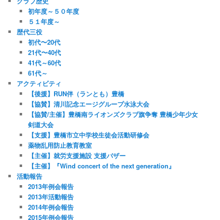
クラブ歴史
初年度～５０年度
５１年度～
歴代三役
初代〜20代
21代〜40代
41代～60代
61代～
アクティビティ
【後援】RUN伴（ランとも）豊橋
【協賛】清川記念エージグループ水泳大会
【協賛/主催】豊橋南ライオンズクラブ旗争奪 豊橋少年少女
剣道大会
【支援】豊橋市立中学校生徒会活動研修会
薬物乱用防止教育教室
【主催】就労支援施設 支援バザー
【主催】『Wind concert of the next generation』
活動報告
2013年例会報告
2013年活動報告
2014年例会報告
2015年例会報告