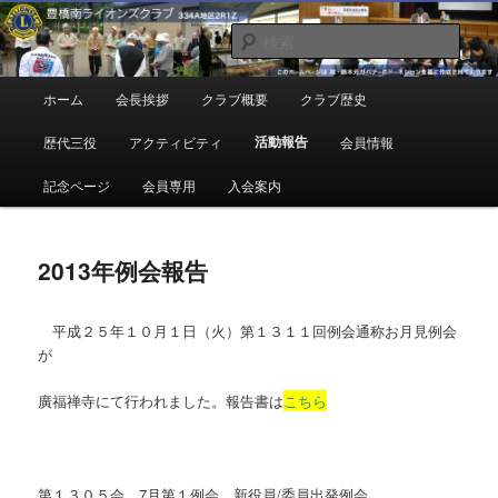
メ
地域奉仕ボランティア
イ
検
ン
索
コ
豊橋南ライオンズクラブ
メ
ホーム
会長挨拶
クラブ概要
クラブ歴史
ン
イ
テ
ン
活動報告
歴代三役
アクティビティ
会員情報
ン
メ
ツ
ニ
記念ページ
会員専用
入会案内
へ
ュ
移
ー
動
2013年例会報告
平成２５年１０月１日（火）第１３１１回例会通称お月見例会
が
廣福禅寺にて行われました。報告書は
こちら
第１３０５会 7月第１例会 新役員/委員出発例会