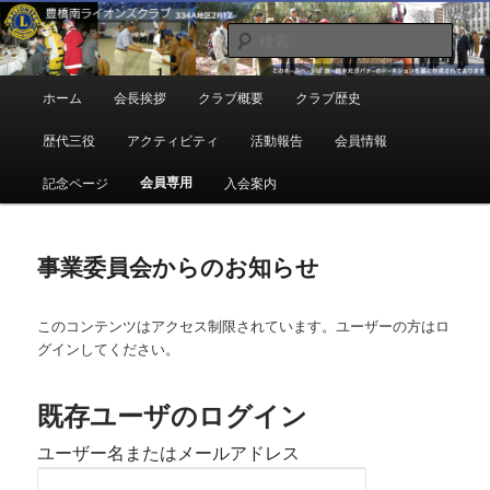
メ
地域奉仕ボランティア
イ
検
ン
索
コ
豊橋南ライオンズクラブ
メ
ホーム
会長挨拶
クラブ概要
クラブ歴史
ン
イ
テ
ン
歴代三役
アクティビティ
活動報告
会員情報
ン
メ
ツ
ニ
会員専用
記念ページ
入会案内
へ
ュ
移
ー
動
事業委員会からのお知らせ
このコンテンツはアクセス制限されています。ユーザーの方はロ
グインしてください。
既存ユーザのログイン
ユーザー名またはメールアドレス