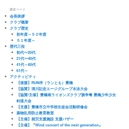
固定ページ
会長挨拶
クラブ概要
クラブ歴史
初年度～５０年度
５１年度～
歴代三役
初代〜20代
21代〜40代
41代～60代
61代～
アクティビティ
【後援】RUN伴（ランとも）豊橋
【協賛】清川記念エージグループ水泳大会
【協賛/主催】豊橋南ライオンズクラブ旗争奪 豊橋少年少女
剣道大会
【支援】豊橋市立中学校生徒会活動研修会
薬物乱用防止教育教室
【主催】就労支援施設 支援バザー
【主催】『Wind concert of the next generation』