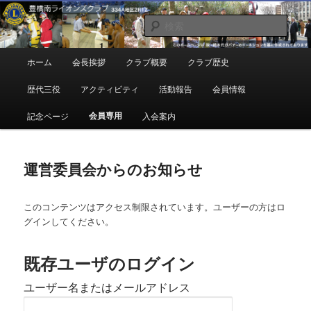
メ
地域奉仕ボランティア
イ
検
ン
索
コ
豊橋南ライオンズクラブ
メ
ホーム
会長挨拶
クラブ概要
クラブ歴史
ン
イ
テ
ン
歴代三役
アクティビティ
活動報告
会員情報
ン
メ
ツ
ニ
会員専用
記念ページ
入会案内
へ
ュ
移
ー
動
運営委員会からのお知らせ
このコンテンツはアクセス制限されています。ユーザーの方はロ
グインしてください。
既存ユーザのログイン
ユーザー名またはメールアドレス