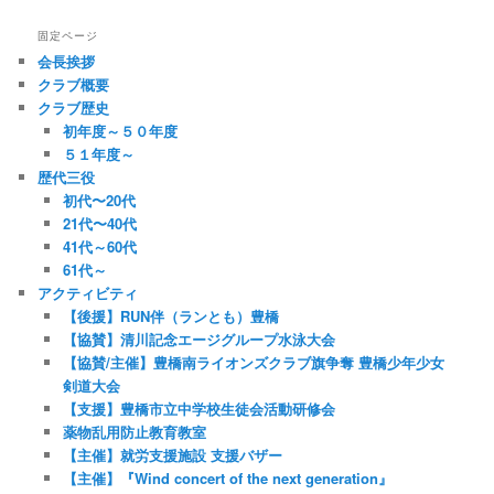
固定ページ
会長挨拶
クラブ概要
クラブ歴史
初年度～５０年度
５１年度～
歴代三役
初代〜20代
21代〜40代
41代～60代
61代～
アクティビティ
【後援】RUN伴（ランとも）豊橋
【協賛】清川記念エージグループ水泳大会
【協賛/主催】豊橋南ライオンズクラブ旗争奪 豊橋少年少女
剣道大会
【支援】豊橋市立中学校生徒会活動研修会
薬物乱用防止教育教室
【主催】就労支援施設 支援バザー
【主催】『Wind concert of the next generation』